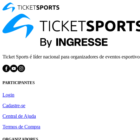
Ticket Sports é líder nacional para organizadores de eventos esportivo
PARTICIPANTES
Login
Cadastre-se
Central de Ajuda
Termos de Compra
ORGANIZADORES