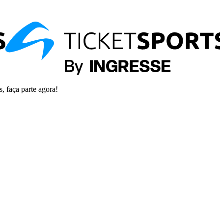
s, faça parte agora!