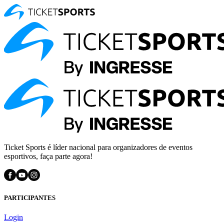
Ticket Sports é líder nacional para organizadores de eventos
esportivos, faça parte agora!
PARTICIPANTES
Login