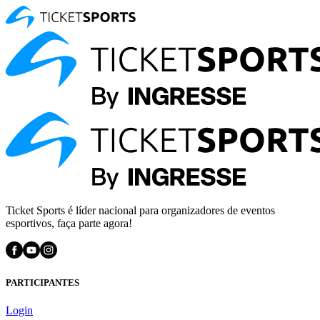
Ticket Sports é líder nacional para organizadores de eventos
esportivos, faça parte agora!
PARTICIPANTES
Login