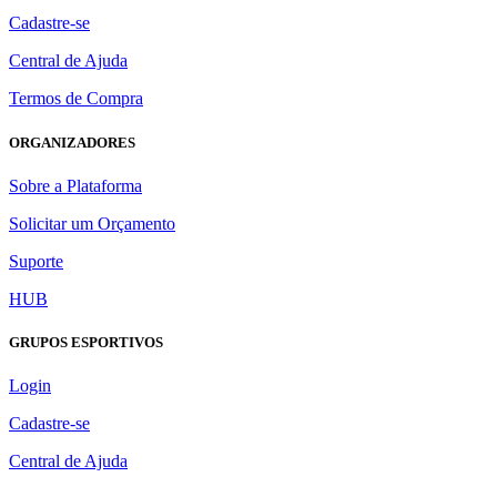
Cadastre-se
Central de Ajuda
Termos de Compra
ORGANIZADORES
Sobre a Plataforma
Solicitar um Orçamento
Suporte
HUB
GRUPOS ESPORTIVOS
Login
Cadastre-se
Central de Ajuda