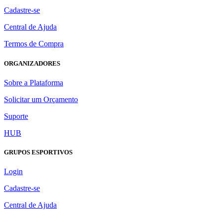
Cadastre-se
Central de Ajuda
Termos de Compra
ORGANIZADORES
Sobre a Plataforma
Solicitar um Orçamento
Suporte
HUB
GRUPOS ESPORTIVOS
Login
Cadastre-se
Central de Ajuda