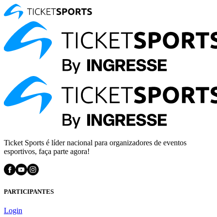
Ticket Sports é líder nacional para organizadores de eventos
esportivos, faça parte agora!
PARTICIPANTES
Login