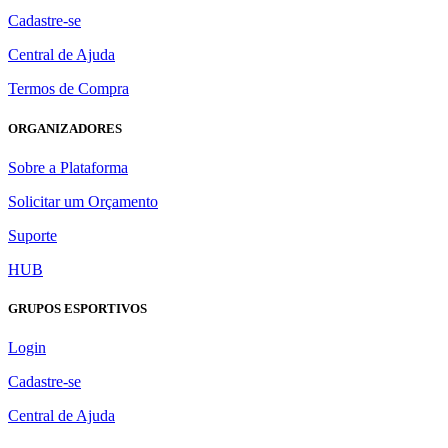
Cadastre-se
Central de Ajuda
Termos de Compra
ORGANIZADORES
Sobre a Plataforma
Solicitar um Orçamento
Suporte
HUB
GRUPOS ESPORTIVOS
Login
Cadastre-se
Central de Ajuda