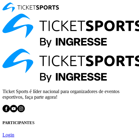
Ticket Sports é líder nacional para organizadores de eventos
esportivos, faça parte agora!
PARTICIPANTES
Login