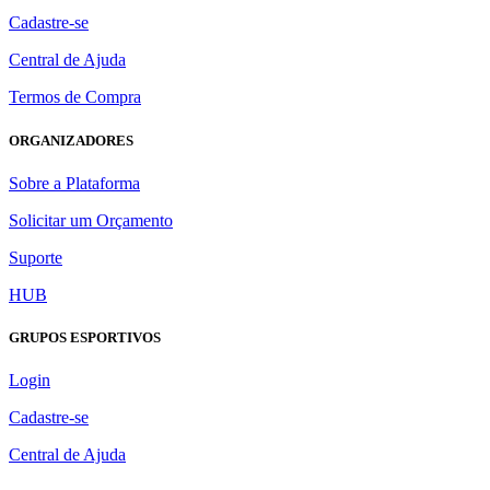
Cadastre-se
Central de Ajuda
Termos de Compra
ORGANIZADORES
Sobre a Plataforma
Solicitar um Orçamento
Suporte
HUB
GRUPOS ESPORTIVOS
Login
Cadastre-se
Central de Ajuda