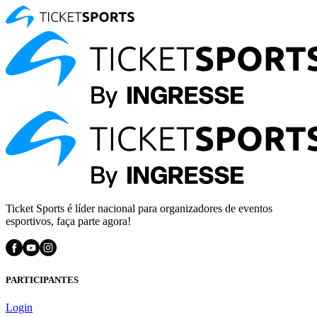
Ticket Sports é líder nacional para organizadores de eventos
esportivos, faça parte agora!
PARTICIPANTES
Login