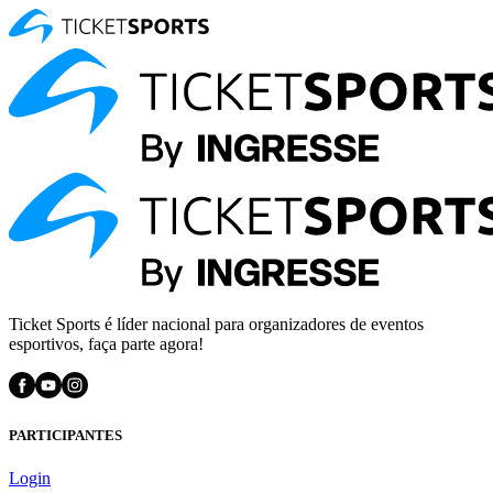
Ticket Sports é líder nacional para organizadores de eventos
esportivos, faça parte agora!
PARTICIPANTES
Login