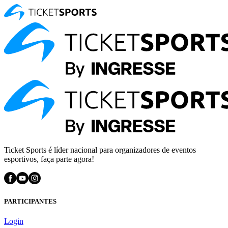
Ticket Sports é líder nacional para organizadores de eventos
esportivos, faça parte agora!
PARTICIPANTES
Login