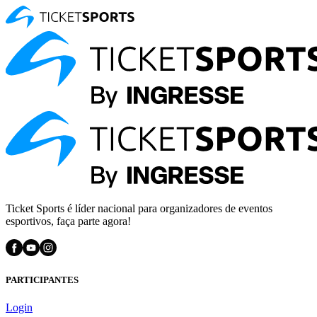
Ticket Sports é líder nacional para organizadores de eventos
esportivos, faça parte agora!
PARTICIPANTES
Login