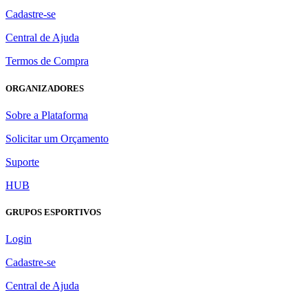
Cadastre-se
Central de Ajuda
Termos de Compra
ORGANIZADORES
Sobre a Plataforma
Solicitar um Orçamento
Suporte
HUB
GRUPOS ESPORTIVOS
Login
Cadastre-se
Central de Ajuda