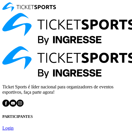
Ticket Sports é líder nacional para organizadores de eventos
esportivos, faça parte agora!
PARTICIPANTES
Login