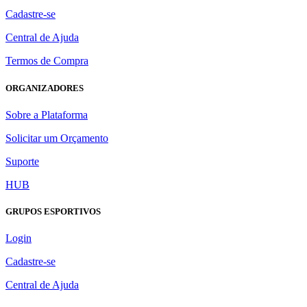
Cadastre-se
Central de Ajuda
Termos de Compra
ORGANIZADORES
Sobre a Plataforma
Solicitar um Orçamento
Suporte
HUB
GRUPOS ESPORTIVOS
Login
Cadastre-se
Central de Ajuda