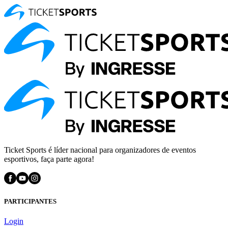
Ticket Sports é líder nacional para organizadores de eventos
esportivos, faça parte agora!
PARTICIPANTES
Login