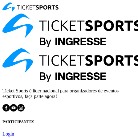
Ticket Sports é líder nacional para organizadores de eventos
esportivos, faça parte agora!
PARTICIPANTES
Login