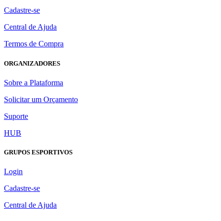
Cadastre-se
Central de Ajuda
Termos de Compra
ORGANIZADORES
Sobre a Plataforma
Solicitar um Orçamento
Suporte
HUB
GRUPOS ESPORTIVOS
Login
Cadastre-se
Central de Ajuda