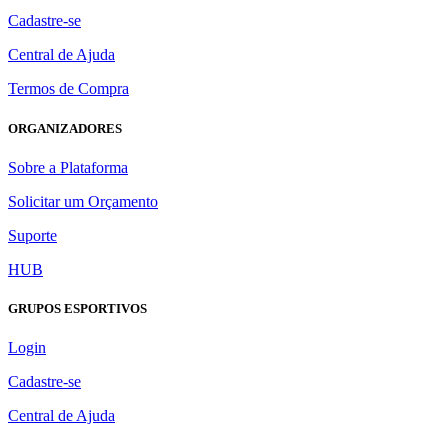
Cadastre-se
Central de Ajuda
Termos de Compra
ORGANIZADORES
Sobre a Plataforma
Solicitar um Orçamento
Suporte
HUB
GRUPOS ESPORTIVOS
Login
Cadastre-se
Central de Ajuda