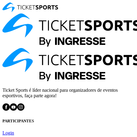
Ticket Sports é líder nacional para organizadores de eventos
esportivos, faça parte agora!
PARTICIPANTES
Login