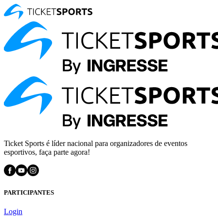
Ticket Sports é líder nacional para organizadores de eventos
esportivos, faça parte agora!
PARTICIPANTES
Login