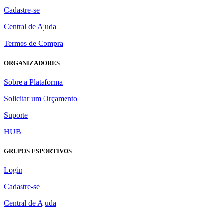
Cadastre-se
Central de Ajuda
Termos de Compra
ORGANIZADORES
Sobre a Plataforma
Solicitar um Orçamento
Suporte
HUB
GRUPOS ESPORTIVOS
Login
Cadastre-se
Central de Ajuda