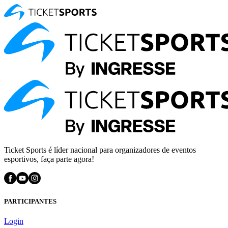
Ticket Sports é líder nacional para organizadores de eventos
esportivos, faça parte agora!
PARTICIPANTES
Login