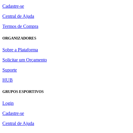
Cadastre-se
Central de Ajuda
Termos de Compra
ORGANIZADORES
Sobre a Plataforma
Solicitar um Orçamento
Suporte
HUB
GRUPOS ESPORTIVOS
Login
Cadastre-se
Central de Ajuda