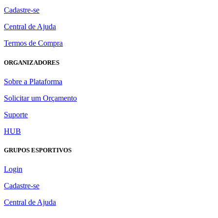
Cadastre-se
Central de Ajuda
Termos de Compra
ORGANIZADORES
Sobre a Plataforma
Solicitar um Orçamento
Suporte
HUB
GRUPOS ESPORTIVOS
Login
Cadastre-se
Central de Ajuda