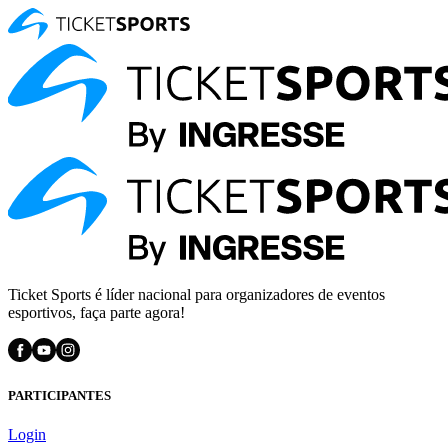
Ticket Sports é líder nacional para organizadores de eventos
esportivos, faça parte agora!
PARTICIPANTES
Login