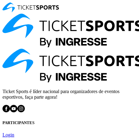
Ticket Sports é líder nacional para organizadores de eventos
esportivos, faça parte agora!
PARTICIPANTES
Login