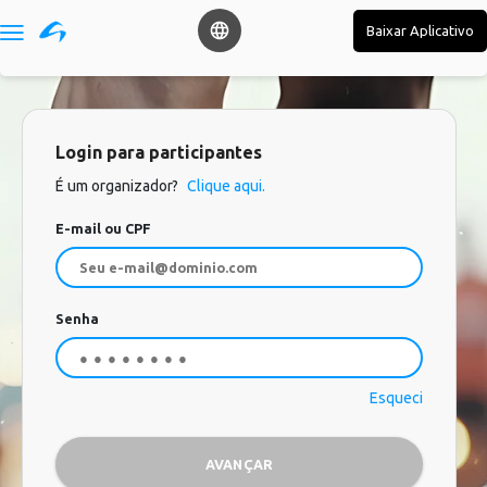
Baixar Aplicativo

Login para participantes
É um organizador?
Clique aqui.
E-mail ou CPF
Senha
Esqueci
AVANÇAR