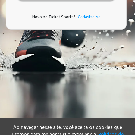
Novo no Ticket Sports?
Cadastre-se
Ao navegar nesse site, você aceita os cookies que
usamos para melhorar sua experiência.
Políticas de