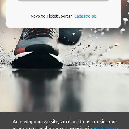
Novo no Ticket Sports?
Cadastre-se
Ao navegar nesse site, você aceita os cookies que
usamos para melhorar sua experiência.
Políticas de