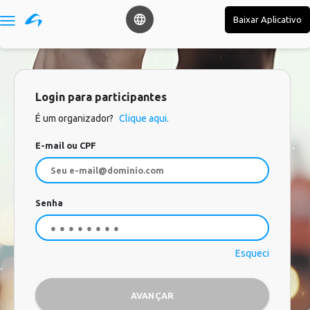
Baixar Aplicativo

Login para participantes
É um organizador?
Clique aqui.
E-mail ou CPF
Senha
Esqueci
AVANÇAR