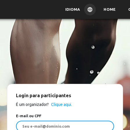
IDIOMA
HOME
Login para participantes
É um organizador?
Clique aqui.
E-mail ou CPF