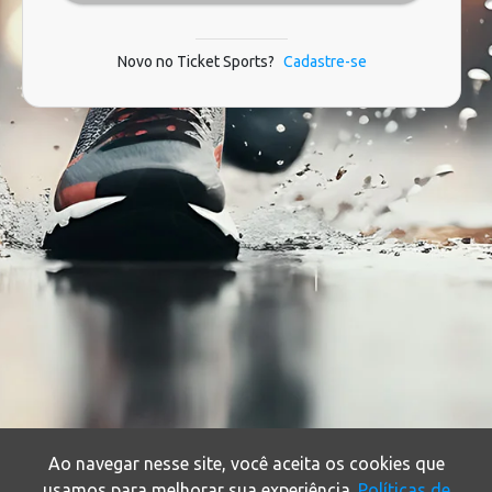
Novo no Ticket Sports?
Cadastre-se
Ao navegar nesse site, você aceita os cookies que
usamos para melhorar sua experiência.
Políticas de